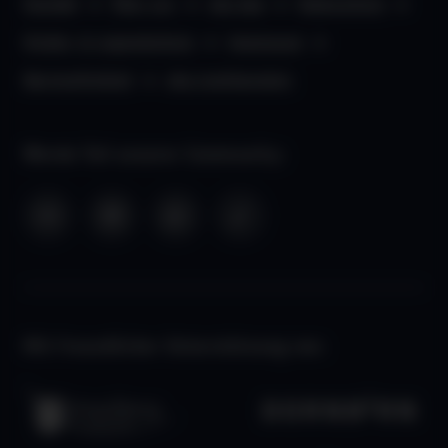
Kontakt
Über uns
aha App
Datenschutz
Kinder- & Jugendschutz
Impressum
Barrierefreiheit
aha Liechtenstein
Werde Teil unserer Community:
Mit freundlicher Unterstützung von: