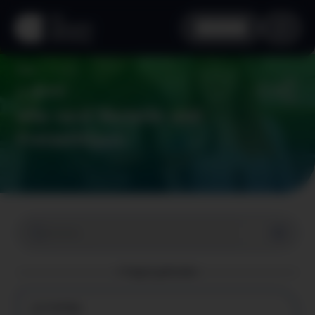
aha card
Vorteile
Home
Zurück
aha card Vorteile und
Freizeittipps
4 Tipp(s) gefunden
Freizeittipp