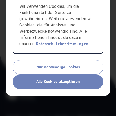
Freizeitaktivitäten
Bludenz
Wir verwenden Cookies, um die
Funktionalität der Seite zu
gewährleisten. Weiters verwenden wir
aha card
Cookies, die für Analyse- und
Funworld Hard
Werbezwecke notwendig sind. Alle
20% Ermässigung auf Bowling, Lasertag und Billard
Informationen findest du dazu in
unseren
.
Hard
Datenschutzbestimmungen
Nur notwendige Cookies
Alle Cookies akzeptieren