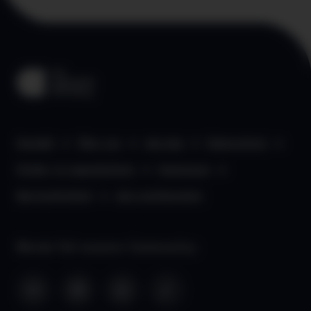
Kontakt
Über uns
aha App
Datenschutz
Kinder- & Jugendschutz
Impressum
Barrierefreiheit
aha Liechtenstein
Werde Teil unserer Community: