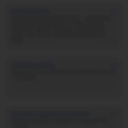
Private Nachhilfe
Du kannst privat Nachhilfe nehmen – zum Beispiel
über die aha Nachhilfebörse. In diesem Beitrag
erfährst du, wie das funktioniert. Eine Checkliste
weiter unten hilft dir, die passende Nachhilfe zu
finden.
Nachhilfe-Institute
Wir geben dir einen Überblick über Nachhilfe-Institute
in Vorarlberg.
Kostenlose Angebote für Nachhilfe
Finde hier kostenlose Angebote von Nachhilfe und
Lernhilfe.