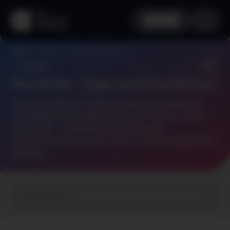
aha info
Nachhilfe: Tipps und Checklisten
Home
Zurück
Nachhilfe: Tipps und Checklisten
Schlechte Noten? Oder bereitest du dich auf
eine Wiederholungsprüfung vor? Dann nimm
Nachhilfe – entweder durch private
Nachhilfelehrer*innen oder in einem Nachhilfe-
Institut.
Navigieren zu ...