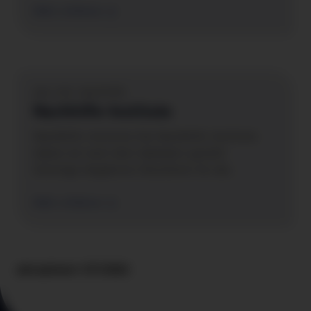
oder Zeitungsinserate nach privaten
Mehr erfahren
Nachhilfelehrer*innen suchst– achte bei der
Auswahl auf diese Punkte: Wissen & Erfahrung
Erreichbarkeit Kosten Hausbesuch Online-
Nachhilfe Achte bei der Online-Nachhilfe
aha info, Nachhilfe
darauf, […]
Nachhilfe-Institute
Nachhilfe-Institute Die Nachhilfe-Institute
haben wir nach dem Alphabet gereiht.
Sonstige Angebote Checkliste für die
Auswahl Checkliste zum Downloaden oder
Ausdrucken. Welches Nachhilfe-Institut passt
Mehr erfahren
am besten zu dir? Hier findest du ein paar
Tipps, die dir bei der Entscheidung helfen
können: Unterlagen und Webseite Der erste
aktualisiert 07/2026
Kontakt Ablauf Vertrag Wissen und Erfahrung
Vergleichen lohnt sich Probleme mit […]