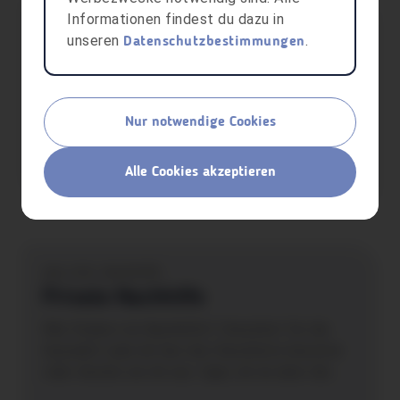
Informationen findest du dazu in
aha info, Nachhilfe
unseren
.
Datenschutzbestimmungen
Nachhilfe anbieten
aha Nachhilfebörse Wenn du etwas Geld
dazuverdienen möchtest, ist die aha
Nur notwendige Cookies
Nachhilfebörse das Richtige für dich!
Freiwillig Nachhilfe geben Über aha plus
suchen Vorarlberger Organisationen immer
Mehr erfahren
Alle Cookies akzeptieren
wieder Jugendliche, die freiwillig Nachhilfe
geben. So kannst du anderen helfen, etwas
Gutes tun und dabei Punkte sammeln – die du
gegen tolle Dankeschöns tauschen kannst.
aha info, Nachhilfe
Private Nachhilfe
Wie findest du Nachhilfe? Checklist für die
Auswahl Lade dir hier die Checkliste herunter
oder drucke sie dir aus. Egal, ob du über die
aha Nachhilfebörse, die Börse deiner Schule