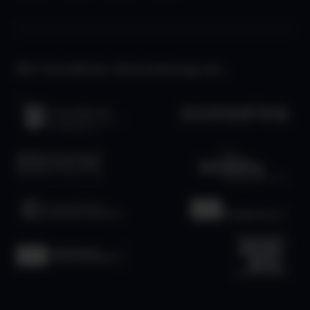
Mit freundlicher Unterstützung von: