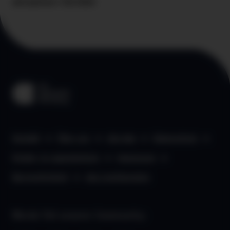
aktualisiert 02/2026
Auch online möglich. KontaktDornbirn,
Feldkirch, BludenzTel. 05522 200-
1700kontakt@caritas.atWebseite
Konsumentenberatung der Arbeiterkammer
Vorarlberg Kostenlose Beratungsgespräche
und Unterstützung KontaktTel. 050-258-
3000konsumentenberatung@ak-
vorarlberg.atWebseite
Kontakt
Über uns
aha App
Datenschutz
Kinder- & Jugendschutz
Impressum
Barrierefreiheit
aha Liechtenstein
Werde Teil unserer Community: