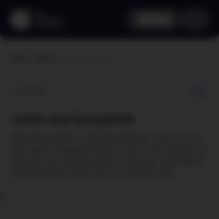
aha info
Liebe und Sexualität
Home
aha info
Zurück
Liebe und Sexualität
Manchmal gibt es Unsicherheiten, wenn es um
die eigene Sexualität geht. Oder man möchte zu
Themen mit Fachpersonen sprechen. Bei diesen
Anlaufstellen findet ihr ein offenes Ohr.