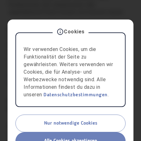
Fachpersonen wie Lehrpersonen oder
Jugendarbeiter*innen können sich beraten lassen.
Kontakt
Cookies
Marktplatz 3 (Eingang Winkelgasse), 6850 Dornbirn
Montag bis Freitag, 8 bis 12 Uhr
Wir verwenden Cookies, um die
Montag bis Donnerstag, 13 bis 17 Uhr
Funktionalität der Seite zu
Persönliche Erreichbarkeit durch Kinderschutz-
gewährleisten. Weiters verwenden wir
Telefondienst Tel +43/517 55-505
Cookies, die für Analyse- und
kinderschutz@ifs.at
Werbezwecke notwendig sind. Alle
Webseite
Informationen findest du dazu in
unseren
.
Datenschutzbestimmungen
ifs Frauenberatungsstelle bei sexueller Gewalt –
ab 14 Jahren
Nur notwendige Cookies
Die ifs Frauenberatungsstelle bei sexueller Gewalt in
Feldkirch ist seit 2019 die Vorarlberger Anlaufstelle