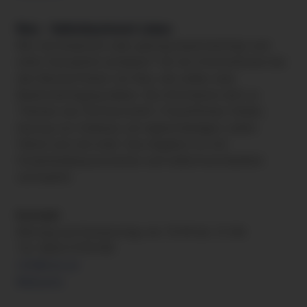
Reiz – Selbstbestimmt Leben
Bist du körperlich oder geistig beeinträchtigt und
willst Sexualität (er)leben? Hol dir Informationen bei
den Berater*innen von Reiz, die selber eine
Beeinträchtigung haben. Sie informieren dich zu
Themen wie Partnerschaft, Freund*innen finden,
Auszug von Zuhause, ein eigenständiges Leben
führen und viel mehr. Das Angebot ist mit
Voranmeldung kostenlos und selbstverständlich
vertraulich.
Kontakt
Montag und Donnerstag von 10:30 bis 12 Uhr
Tel. 0664-9755185
info@reiz.at
Webseite