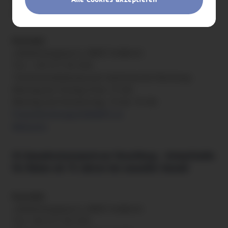
für Frauen und Mädchen, die sexuelle Gewalt
Alle Cookies akzeptieren
erfahren haben.
Kontakt
Johannitergasse 6, 6800 Feldkirch
Tel. + 43 517 55-536
Terminvereinbarung und telefonische Beratung:
Montag bis Freitag, 8 bis 13 Uhr
Montag und Donnerstag, 13 bis 16 Uhr
frauenberatungsstelle@ifs.at
Webseite
ifs Gewaltschutzzentrum Vorarlberg – Anlaufstelle
für Buben ab 14 Jahren bei sexueller Gewalt
Kontakt
Johannitergasse 6, 6800 Feldkirch
Tel. +43 517 55-535