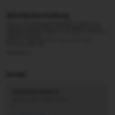
Aktivitätsbeschreibung
Fleck im Semsterzeugnis? Nachzapf im Herbst? Your
English is no good? Dann ab zur Schülerhilfe! Lass dir
individuelle Nachhilfe geben, um aus deinen Schwächen
Stärken zu machen.
Mehr zum Thema Nachhilfe findest du mit dem
untenstehenden Link.
Barrierefrei: ja
Kontakt
Schülerhilfe Feldkirch
Bahnhofstraße 23 , 6800 Feldkirch
A