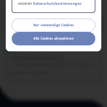
unseren
.
Datenschutzbestimmungen
aha card
Akademie der Lebenshilfe Vorarlberg
50 % Ermäßigung auf Veranstaltungen der Mitgliedseinrichtungen
Nur notwendige Cookies
Nachhilfe & Bildung
Götzis
Alle Cookies akzeptieren
aha card
Volkshochschule Hohenems
10 % Ermäßigung auf alle Kurse der Volkshochschule Hohenems<
Nachhilfe & Bildung
Hohenems