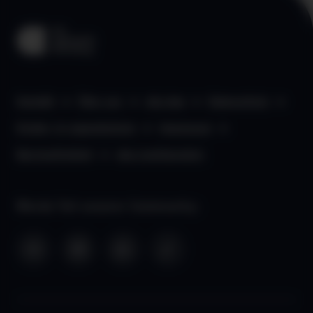
Kontakt
Über uns
aha App
Datenschutz
Kinder- & Jugendschutz
Impressum
Barrierefreiheit
aha Liechtenstein
Werde Teil unserer Community: