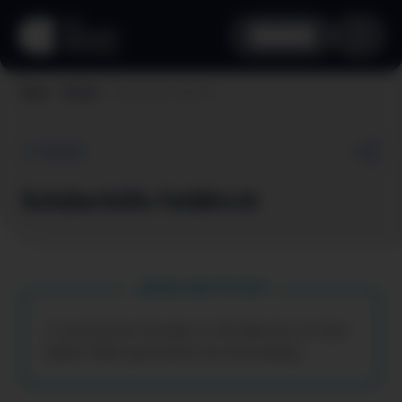
aha card
Schülerhilfe Feldkirch
Home
Vorteile
Zurück
Schülerhilfe Feldkirch
Dein aha Vorteil
3 zusätzliche Stunden zu 90 Minuten im Fach
deiner Wahl geschenkt bei Anmeldung