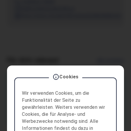
+435522-75099
feldkirch@schuelerhilfe.at
https://www.schuelerhilfe.at/nachhilfe/feldkirch/
Für dich relevant
Alle anzeigen
Cookies
aha card
Vorarlberger Volkswirtschaftliche
Wir verwenden Cookies, um die
Gesellschaft
Funktionalität der Seite zu
50 % Ermäßigung auf Veranstaltungen der Mitgliedseinrichtungen
gewährleisten. Weiters verwenden wir
nach Rücksprache
Cookies, die für Analyse- und
Nachhilfe & Bildung
Dornbirn
Werbezwecke notwendig sind. Alle
Informationen findest du dazu in