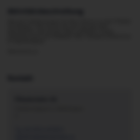
Aktivitätsbeschreibung
Was die Freiheitsstatue für New York ist, ist der Pfänder
für Bregenz. Also nichts wie rauf und lass dich
überraschen, was du dort alles vorfindest. Schau
unbedingt auch zum Wildpark! NEU: Hörspiel Erlebnistour
im Alpenwildpark.
Barrierefrei: ja
Kontakt
Pfänderbahn AG
Steinbruchgasse 4 , 6900 Bregenz
A
+43 5574 42160 0
office@pfaenderbahn.at