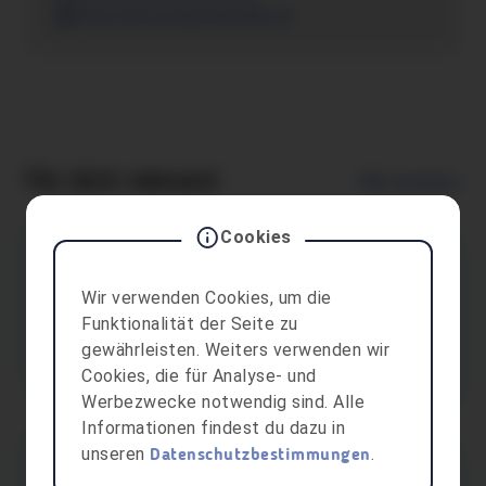
http://www.pfaenderbahn.at
Für dich relevant
Alle anzeigen
Cookies
aha card
Aktivpark Montafon
Wir verwenden Cookies, um die
Alpenbad Montafon und Kunsteisbahn Montafon: Jugendtarif auf
Funktionalität der Seite zu
Tageskarte, Saisonkarte und Badepass
gewährleisten. Weiters verwenden wir
Freizeitaktivitäten
Tschagguns
Cookies, die für Analyse- und
Werbezwecke notwendig sind. Alle
Informationen findest du dazu in
unseren
.
Datenschutzbestimmungen
aha card