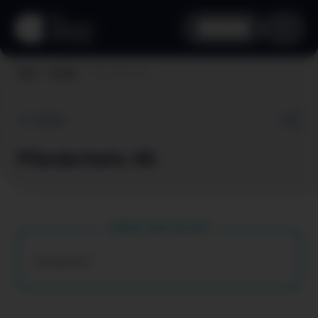
aha card
Pfänderbahn AG
Home
Vorteile
Zurück
Pfänderbahn AG
Dein aha Vorteil
Kindertarif