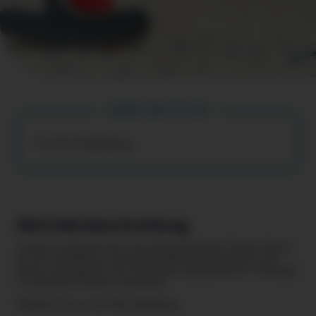
Dein aha Vorteil
€ 0,50 Ermäßigung
Aktivitätsbeschreibung
Golfen im Kleinformat. Die Minigolfanlage "Grüner Baum"
ist mit 18 Bahnen, schattenspendenden Bäumen und
einem Gastgarten zum Verweilen ausgestattet. Schläger
in mehreren Größen vorhanden.
Barrierefrei: ja, mit Einschränkung