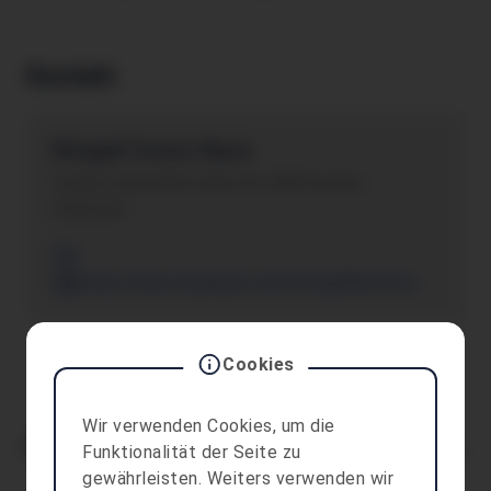
Kontakt
Minigolf Grüner Baum
Vordere Achmühlerstraße 40 , 6850 Dornbirn
Österreich
https://www.facebook.com/minigolfdornbirn
Cookies
Wir verwenden Cookies, um die
Für dich relevant
Funktionalität der Seite zu
Alle anzeigen
gewährleisten. Weiters verwenden wir