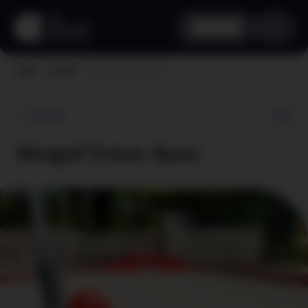
aha card
Minigolf Grüner Baum
Home
Vorteile
Zurück
Minigolf Grüner Baum