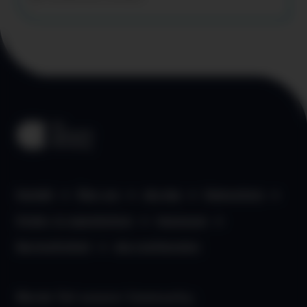
Kontakt
Über uns
aha App
Datenschutz
Kinder- & Jugendschutz
Impressum
Barrierefreiheit
aha Liechtenstein
Werde Teil unserer Community: