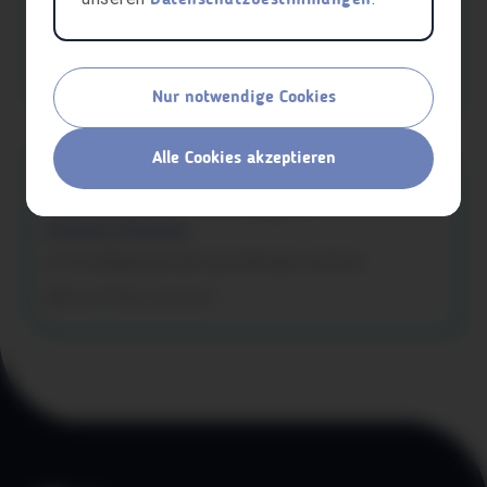
Datenschutzbestimmungen
29 € statt 49 € (Hauptveranstaltung) für 18-20-Jährige mit der aha
card.
Kunst & Kultur
Götzis
Nur notwendige Cookies
Alle Cookies akzeptieren
aha card
Landesverband Vorarlberg für
Amateurtheater
20 % Ermäßigung auf alle Veranstaltungen und Kurse
Kunst & Kultur
Dornbirn