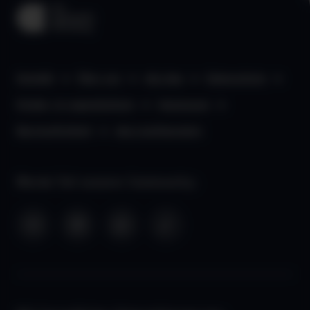
Kontakt
Über uns
aha App
Datenschutz
Kinder- & Jugendschutz
Impressum
Barrierefreiheit
aha Liechtenstein
Werde Teil unserer Community: