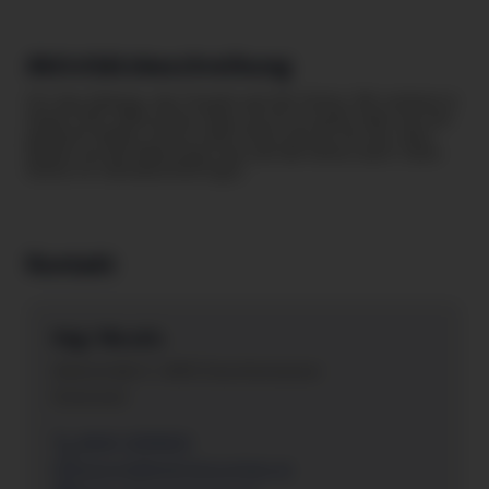
Aktivitätsbeschreibung
Ort des Dialogs, der Freude und der Kultur. Wir wohnen in
einem 550 Jahre alten Haus. Es ist so groß, dass wir uns
gedacht haben: Da ist mehr Platz als nur für uns. Also
lassen wir die Menschen rein und die Kultur auch. Denn
Kultur ist Gemeinschaftsgut.
Kontakt
Hägi Wendls
Arkenstraße 5 , 6830 Zwischenwasser
Österreich
0650 3209022
mensch@dubisteinschatz.at