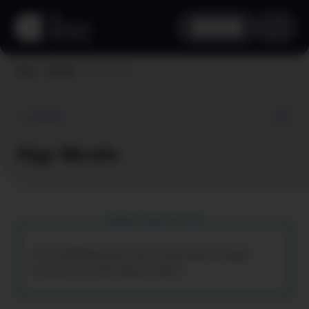
aha card
Hägi Wendls
Home
Vorteile
Zurück
Hägi Wendls
Dein aha Vorteil
5€ Ermäßigung auf die 6 kostenpflichtige
Konzerte in der Saison 2025