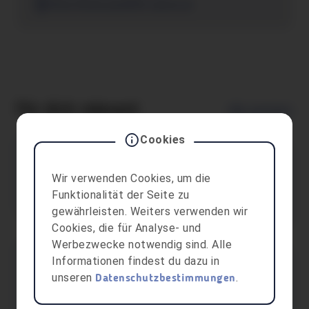
http://www.goodlife-sports.at
Für dich relevant
Alle anzeigen
Cookies
Freizeittipp
AREA 47 Betriebs GmbH
Wir verwenden Cookies, um die
Funktionalität der Seite zu
Freizeitaktivitäten
Ötztal-Bahnhof
gewährleisten. Weiters verwenden wir
Cookies, die für Analyse- und
Werbezwecke notwendig sind. Alle
Informationen findest du dazu in
Freizeittipp
unseren
.
Datenschutzbestimmungen
Wild- und Freizeitpark Allensbach GmbH
Freizeitaktivitäten
Allensbach