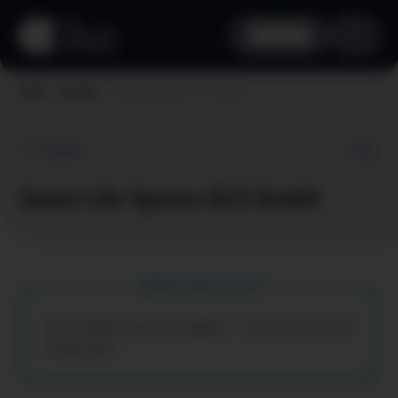
aha card
Good Life Sports GLS GmbH
Home
Vorteile
Zurück
Good Life Sports GLS GmbH
Dein aha Vorteil
50 % Rabatt auf Startpaket - 29,95 Euro statt
59,90 Euro