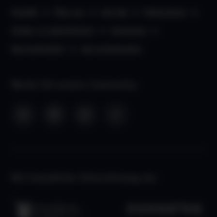
Kontakt
Über uns
aha App
Datenschutz
Kinder- & Jugendschutz
Impressum
Barrierefreiheit
aha Liechtenstein
Werde Teil unserer Community:
Mit freundlicher Unterstützung von: