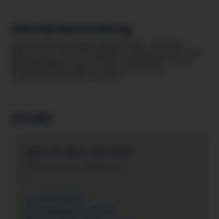
Aktivitätsbeschreibung
Mach dich fit und stärke deinen Körper - Good Life
Sports bietet dir professionelles Training an Kraft- und
Ausdauergeräten und in Kursen. Danach kannst du im
Wellnessbereich inklusive Sauna entspannen.
Angebot ist gültig ab 16 Jahren.
Kontakt
Good Life Sports GLS GmbH
Marktstrasse 4-6 , 6850 Dornbirn
A
05572-908019
info@goodlife-sports.at