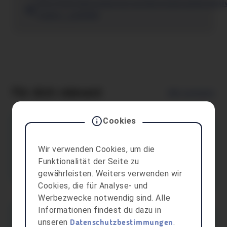
http://www.kleinwalsertal.com/de/urlaubswelten/akti
riezlern_az25896
Für dich relevant
Alle anzeigen
Cookies
aha card
Freibad Braz
Wir verwenden Cookies, um die
Jugendtarif
Funktionalität der Seite zu
gewährleisten. Weiters verwenden wir
Freizeitaktivitäten
Braz
Cookies, die für Analyse- und
Werbezwecke notwendig sind. Alle
Informationen findest du dazu in
aha card
unseren
.
Datenschutzbestimmungen