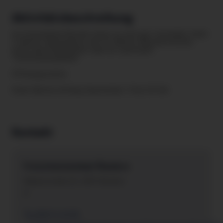
Aktivitätsbeschreibung
Im Freizeitbad Riezlern lässt es sich gut verweilen: beim
3-Meter-Sprungturm, der 32-Meter-Wasserrutsche,
unter dem Wasserpilz oder an Land beim
Tischtennisspielen.
Öffnungszeiten
Ende Mai bis Anfang September: 9 bis 20 Uhr
Kontakt
Freischwimmbad Riezlern
Walserstraße 52 , 6991 Riezlern
A
05517-6125