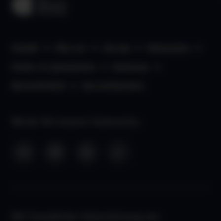
Kontakt
Über uns
aha App
Datenschutz
Kinder- & Jugendschutz
Impressum
Barrierefreiheit
aha Liechtenstein
Werde Teil unserer Community:
Mit freundlicher Unterstützung von: