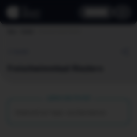
aha card
Freischwimmbad Riezlern
Home
Vorteile
Zurück
Freischwimmbad Riezlern
Dein aha Vorteil
Kindertarif bei Tages- und Saisonkarten