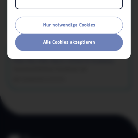
Parkbad Lustenau
Jugendtarif bei Tages- und Saisonkarten (für 18-20-Jährige mit
aha card)
Nur notwendige Cookies
Freizeitaktivitäten
Lustenau
Alle Cookies akzeptieren
aha card
Floor Roc Kids Dance School & Academy
Zwei Gratis-Workshops (2 Stunden) pro Jahr
Freizeitaktivitäten
Dornbirn