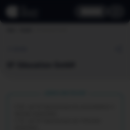
aha card
EF Education GmbH
Home
Vorteile
Zurück
EF Education GmbH
Dein aha Vorteil
€ 50,- auf EF Sprachreisen bis einschließlich 4
Wochen Aufenthalt,
€ 70,- auf EF Sprachreisen ab 4 Wochen
Aufenthalt,