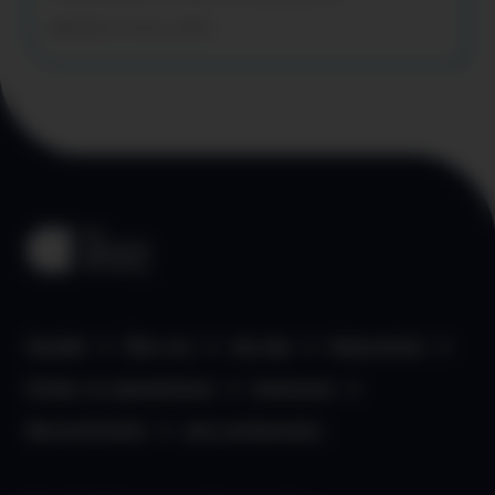
Mobilität & Reisen
Wien
Kontakt
Über uns
aha App
Datenschutz
Kinder- & Jugendschutz
Impressum
Barrierefreiheit
aha Liechtenstein