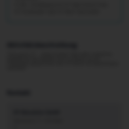
€ 200,- Ermäßigung für EF High School Year,
EF Studienjahr oder EF Multi-Sprachjahr
Aktivitätsbeschreibung
"How goes it?" ... klingt richtig? Dann aber schnell ins
Ausland, um die Sprache dort zu lernen, wo sie
tatsächlich gesprochen wird. EF bietet dir Sprachreisen
weltweit!
Kontakt
EF Education GmbH
Kärntnerstr. 11 , 1010 Wien
A