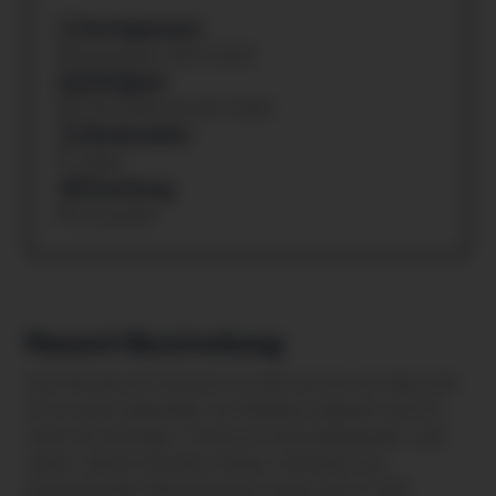
Verfügbarkeit
Verlosung am: 09.07.2025
Gültigkeit
Von 09.4.2025 bis 09.7.2025
Mindestalter
12 Jahre
Zustellung
Postversand
Reward-Beschreibung
Das Woodrock Festival ist mehr als nur ein Open Air!
Es ist auch außerhalb von Bludenz bekannt und für
viele ein wichtiger Termin im Festivalkalender. Seit
vielen Jahren kommen lokale, nationale und
internationale Künstler
innen sowie über 2.000