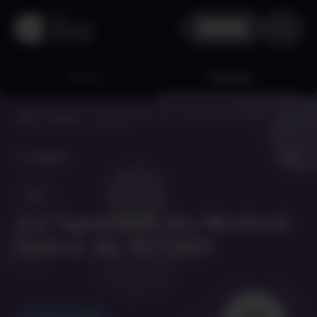
aha plus
Quests
Rewards
2×2 Tagestickets fürs Woodrock Festival, Sa,
Home
Rewards
19.7.2025
Zurück
Apply
2×2 Tagestickets fürs Woodrock
Festival, Sa, 19.7.2025