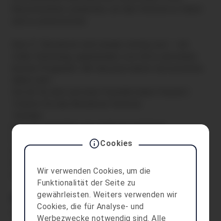
Besucher
innen zusammen, um das Festival zu feiern
und zu unterstützen.
Das 27. Woodrock wird wieder richtig cool – mit
toller Stimmung, spannenden Live-Acts und einem
bunten Programm. Mit aha plus kannst du kostenlos
dabei sein!
Hol dir für dich und eine Freundin/einen Freund 2
Tickets für das Woodrock Festival.
Termine:
Do | 17. Juli 2025 | ab 14.00 Uhr KIDSDAY
Fr | 18. Juli 2025 | ab 19.00 Uhr
Cookies
Sa | 19. Juli 2025 | ab 19.00 Uhr
Nähere Infos unter
Wir verwenden Cookies, um die
https://www.villak.at/de/woodrock-festival/
Funktionalität der Seite zu
gewährleisten. Weiters verwenden wir
Einrichtung
Cookies, die für Analyse- und
Offene Jugendarbeit Bludenz – Villa K.
Werbezwecke notwendig sind. Alle