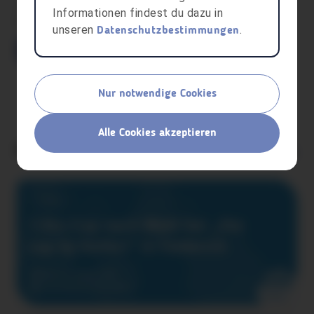
Jellerstraße 16
Informationen findest du dazu in
6700
unseren
.
Datenschutzbestimmungen
Einloggen
Nur notwendige Cookies
Alle Cookies akzeptieren
Für dich relevant
Alle anzeigen
Claim
1 Eis-Cup nach Wahl bei „the
cup by Kolibri“ in Feldkirch
600
Noch Verfügbar: 4/11
16.09.2029
ab 12 Jahre
Points