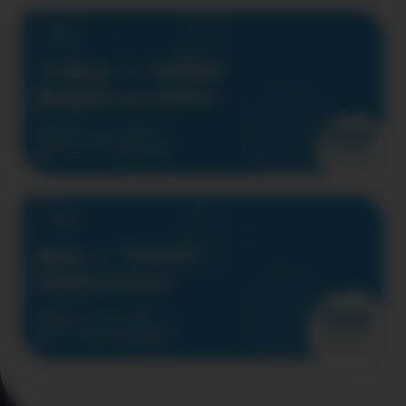
Claim
1x Berg- u. Talfahrt
Bergbahnen Mellau
500
Noch Verfügbar: 2/2
30.04.2027
ab 12 Jahre
Points
Claim
Berg- u. Talfahrt
Tafamuntbahn
500
Noch Verfügbar: 1/1
14.09.2026
ab 12 Jahre
Points