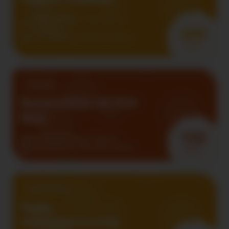
Sindbad Vorarlberg – Mentoring für
Jugendliche
400
ab sofort
Keine Altersbeschränkung
Points
Einmalig
Bastelstation am Kids
Buin
150
Kids Buin Vorarlberger Kinderdorf
20.08.2026
Keine Altersbeschränkung
Points
Regelmäßig
Rugby –
Schnuppertraining