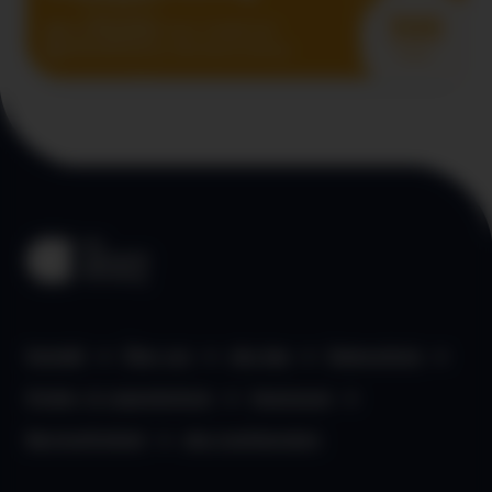
300
Vorarlberg Rugby Union Football Club
18.08.2026
Keine Altersbeschränkung
Points
Kontakt
Über uns
aha App
Datenschutz
Kinder- & Jugendschutz
Impressum
Barrierefreiheit
aha Liechtenstein