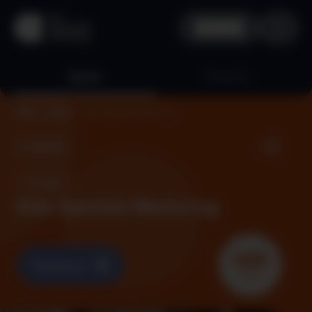
aha plus
Quests
Rewards
Kids Openlab Mentoring
Home
Quests
Zurück
Einmalig
Kids Openlab Mentoring
400
Teilnehmen
Points