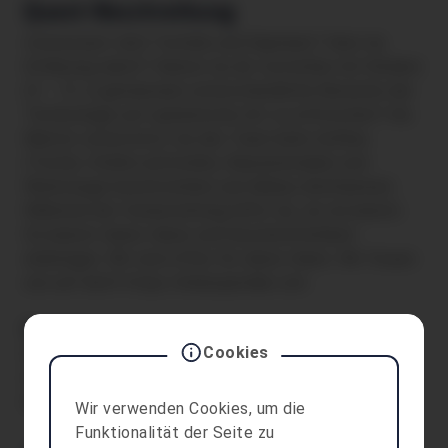
Quest-Beschreibung
Interessiert dich Technik und Digitales? Hast du
Erfahrung damit? Kannst du dir vorstellen mit Kindern
(5 – 13 J) gemeinsam unterschiedliche Bereiche der
Technologie auf spielerische Art zu erforschen? Als
Mentor unterstützt du das Team beim Aufbau
(Tische, Stühle aufstellen, Baumaterialien und
Werkzeuge bereitstellen) und Abbau (Aufräumen).
Während der Veranstaltung hilfst du, wo du kannst.
Du kannst deine Ideen und Geschicktlichkeit
einbringen. Wir sind offen für deine Ideen. Wir freuen
uns auf dich! https://kidsopenlab.com
Standort
Cookies
Mutterschiff, Postgarage
Dr.Anton-Schneider-Straße 28b , Gebäude M
6850 Dornbirn
Wir verwenden Cookies, um die
Funktionalität der Seite zu