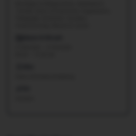
Beteiligen & Mitgestalten, Handwerk &
Technik, Kunst & Kreativität, Organisation,
Pädagogik, Sicherheit, Soziales,
Verantwortung, Wissen & Lernen
Datum & Uhrzeit
27.06.2026 – 27.06.2026
08:30 – 12:30 Uhr
Alter
Keine Altersbeschränkung
Ort
Dornbirn