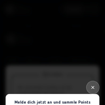
aha plus
Quests
Rewards
Kontakt
Über uns
aha App
Datenschutz
Kinder- & Jugendschutz
Impressum
Cookies
Barrierefreiheit
aha Liechtenstein
Wir verwenden Cookies, um die
Funktionalität der Seite zu
Werde Teil unserer Community:
gewährleisten. Weiters verwenden wir
Melde dich jetzt an und sammle Points
Cookies, die für Analyse- und