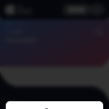
aha info
Add job
Home
Zurück
Ferienjobs