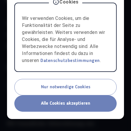
Cookies
Wir verwenden Cookies, um die
Kontakt
Über uns
aha App
Datenschutz
Funktionalität der Seite zu
gewährleisten. Weiters verwenden wir
Kinder- & Jugendschutz
Impressum
Cookies, die für Analyse- und
Werbezwecke notwendig sind. Alle
Barrierefreiheit
aha Liechtenstein
Informationen findest du dazu in
unseren
.
Datenschutzbestimmungen
Werde Teil unserer Community:
Nur notwendige Cookies
Alle Cookies akzeptieren
Mit freundlicher Unterstützung von: