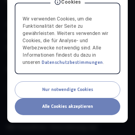
Cookies
Wir verwenden Cookies, um die
Kontakt
Über uns
aha App
Datenschutz
Funktionalität der Seite zu
gewährleisten. Weiters verwenden wir
Kinder- & Jugendschutz
Impressum
Cookies, die für Analyse- und
Werbezwecke notwendig sind. Alle
Barrierefreiheit
aha Liechtenstein
Informationen findest du dazu in
unseren
.
Datenschutzbestimmungen
Werde Teil unserer Community:
Nur notwendige Cookies
Alle Cookies akzeptieren
Mit freundlicher Unterstützung von: