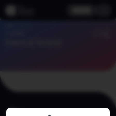
aha info
Add Event
Home
Zurück
Events & Termine