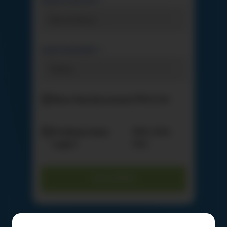
GEBURTSDATUM *
Geburtsdatum
HANDYNUMMER *
Neue Handynummer?
Klick hier
Probleme beim
Mehr Infos
Login?
hier.