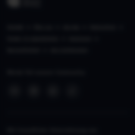
Kontakt
Über uns
aha App
Datenschutz
Kinder- & Jugendschutz
Impressum
Barrierefreiheit
aha Liechtenstein
Werde Teil unserer Community:
Mit freundlicher Unterstützung von: